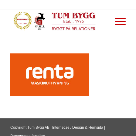
Copyright Tum Bygg AB |
Internet.se / Design & Hemsida
|
Personuppgiftspolicy