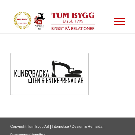
Copyright Tum Bygg AB |
Internet.se / Design & Hemsida
|
Personuppgiftspolicy